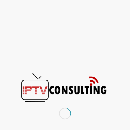
seçeneği sizler için sunuyoruz. Hemen satın al, izlemeye başla.
LÜTFEN BİZİ TAKİP EDİN VE BEĞENİN :)